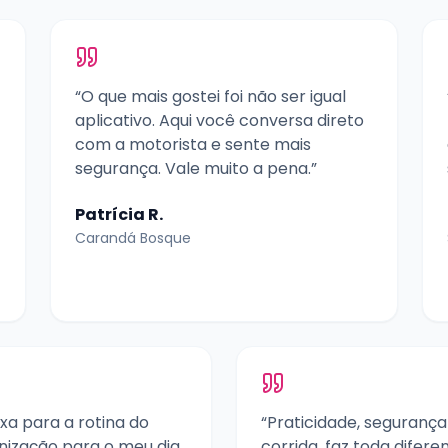
“O que mais gostei foi não ser igual
aplicativo. Aqui você conversa direto
com a motorista e sente mais
segurança. Vale muito a pena.”
Patrícia R.
Carandá Bosque
xa para a rotina do
“Praticidade, segurança
anização para o meu dia
corrida, faz toda difere