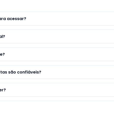
ara acessar?
al?
te?
tas são confiáveis?
er?